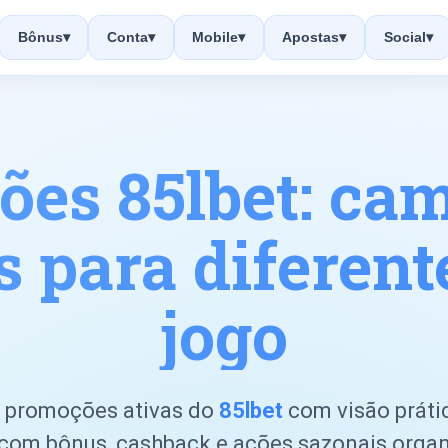
Bônus
▾
Conta
▾
Mobile
▾
Apostas
▾
Social
▾
ões 85lbet: ca
 para diferent
jogo
 promoções ativas do
85lbet
com visão prátic
om bônus, cashback e ações sazonais organiza