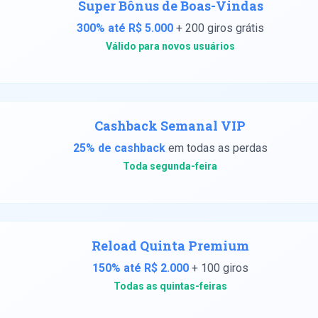
Super Bônus de Boas-Vindas
300% até R$ 5.000
+ 200 giros grátis
Válido para novos usuários
Cashback Semanal VIP
25% de cashback
em todas as perdas
Toda segunda-feira
Reload Quinta Premium
150% até R$ 2.000
+ 100 giros
Todas as quintas-feiras