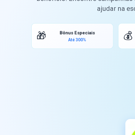
ajudar na es
Bônus Especiais
🎁
💰
Até 300%